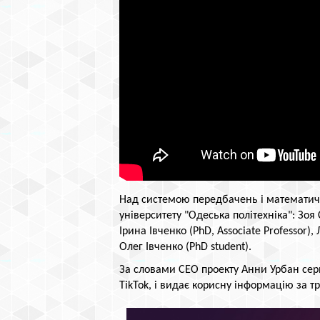
Над системою передбачень і математи
університету "Одеська політехніка": Зоя С
Ірина Івченко (PhD, Associate Professor),
Олег Івченко (PhD student).
За словами СЕО проекту Анни Урбан серв
TikTok, і видає корисну інформацію за