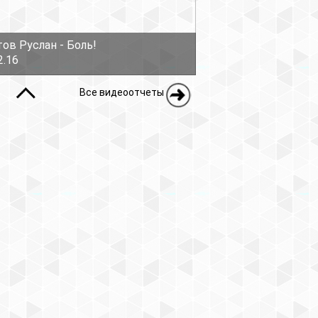
ов Руслан - Боль!
2.16
Все видеоотчеты