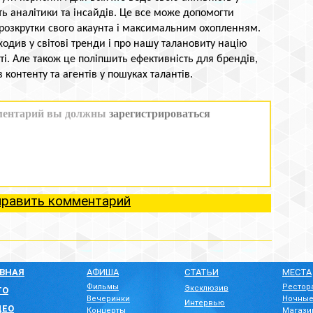
сть аналітики та інсайдів. Це все може допомогти
розкрутки свого акаунта і максимальним охопленням.
ходив у світові тренди і про нашу талановиту націю
ті. Але також це поліпшить ефективність для брендів,
 контенту та агентів у пошуках талантів.
править комментарий
АВНАЯ
АФИША
СТАТЬИ
МЕСТА
Фильмы
Рестор
Эксклюзив
ТО
Вечеринки
Ночные
Интервью
ДЕО
Концерты
Магази