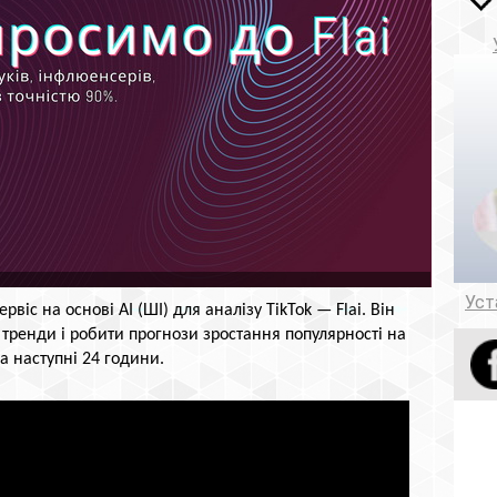
Уст
віс на основі AI (ШІ) для аналізу TikTok — Flai. Він
 тренди і робити прогнози зростання популярності на
на наступні 24 години.