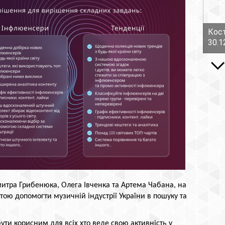
Кост
30.1
тра Грибенюка, Олега Івченка та Артема Чабана, на
ою допомогти музичній індустрії України в пошуку та
ути корисним для всіх хто веде свою активність у