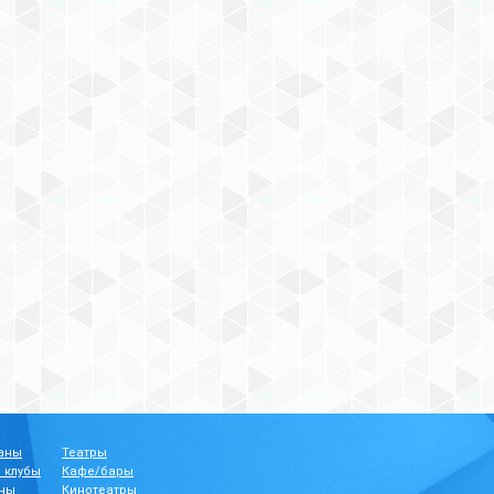
аны
Театры
 клубы
Кафе/бары
ны
Кинотеатры