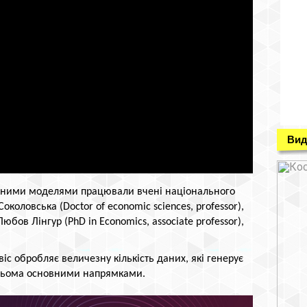
Вид
чними моделями працювали вчені національного
околовська (Doctor of economic sciences, professor),
 Любов Лінгур (PhD in Economics, associate professor),
іс обробляє величезну кількість даних, які генерує
 трьома основними напрямками.