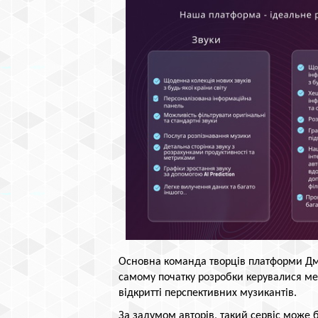
Основна команда творців платформи Дми
самому початку розробки керувалися мет
відкритті перспективних музикантів.
За задумом авторів, такий сервіс може б