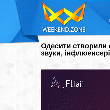
Одесити створили с
звуки, інфлюенсері