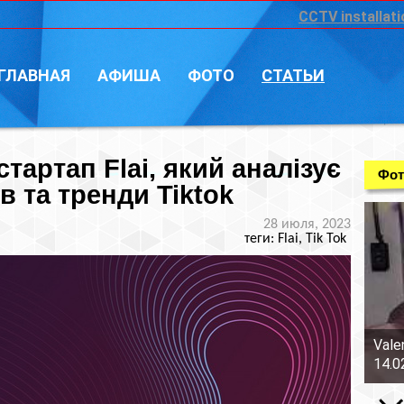
CCTV installati
ГЛАВНАЯ
АФИША
ФОТО
СТАТЬИ
тартап Flai, який аналізує
Фот
в та тренди Tiktok
28 июля, 2023
теги: Flai, Tik Tok
Vale
14.0