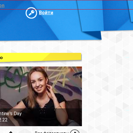
on
Войти
о
ntine's Day
2.22