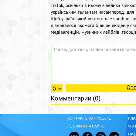
TikTok, оскільки в ньому є велика кількі
українським талантам насамперед, для 
Щоб український контент все частіше за
дізнавалося якомога більше людей у сві
медіаагенцій, музичних лейблів, творців
От
Комментарии (0)
КОНТАКТЫ/О ПРОЕКТЕ
ГЛ
РЕКЛАМА НА САЙТЕ
ФО
ВИ