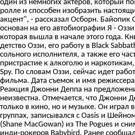
один из немногих актеров, который по
ролле и способен изобразить настоящ
акцент", - рассказал Осборн. Байопик 
основан на его автобиографии Я - Оззи 
которая вышла в начале этого года. К
детство Оззи, его работу в Black Sabba
сольного исполнителя, а также его час
пристрастие к алкоголю и наркотикам, 
Spy. По словам Оззи, сейчас идет раб
фильма. Дата съемок и имя режиссера
Реакция Джонни Деппа на предложен
неизвестна. Отмечается, что Джонни Д
только в кино, но и музыке. Он играл 
группах, записывался с Oasis и Шейн
(Shane MacGowan) из The Pogues и сни
инди-рокеров Babybird. Ранее сообщал