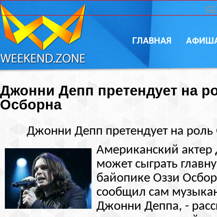
CC
ГЛАВНАЯ
АФИШ
Джонни Депп претендует на р
Осборна
Джонни Депп претендует на роль
Американский актер
может сыграть главну
байопике Оззи Осбор
сообщил сам музыкан
Джонни Деппа, - расс