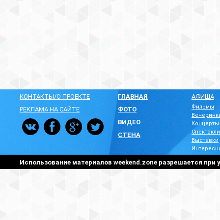
КОНТАКТЫ/О ПРОЕКТЕ
ГЛАВНАЯ
АФИША
Фильмы
РЕКЛАМА НА САЙТЕ
ФОТО
Вечеринк
ВИДЕО
Концерты
Спектакли
СТЕНА
Выставки
Интересн
Использование материалов weekend.zone разрешается при у