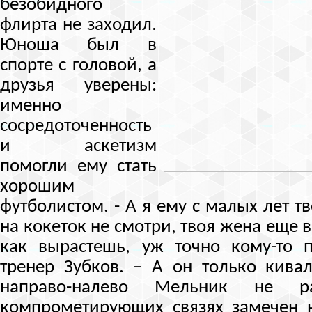
безобидного
флирта не заходил.
Юноша был в
спорте с головой, а
друзья уверены:
именно
сосредоточенность
и аскетизм
помогли ему стать
хорошим
футболистом. - А я ему с малых лет т
на кокеток не смотри, твоя жена еще в
как вырастешь, уж точно кому-то п
тренер Зубков. – А он только кива
направо-налево Мельник не ра
компрометирующих связях замечен 