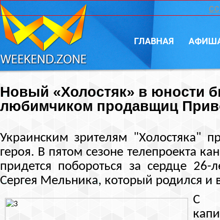
CC
ГЛАВНАЯ
АФИШ
Новый «Холостяк» в юности 
любимчиком продавщиц Прив
Украинским зрителям "Холостяка" п
героя. В пятом сезоне телепроекта к
придется побороться за сердце 26-л
Сергея Мельника, который родился и в
С 
кап