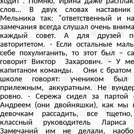
ходит". Помню, Ирина даже расплак
слов… В двух словах наставник 
Мельника так: "ответственный и 
замечания всегда слушал очень вним
каждый совет. А для друзей 
авторитетом. - Если остальные мал
себе похулиганить, то этот был – са
говорит Виктор Захарович. – У ме
капитаном команды. Они с братом 
школе говорят: учеником был д
прилежным, аккуратным. Не вунде
ровно. - Сережа сидел за партой
Андреем (они двойняшки), как мы 
девочкам рассадить, все тщетно,
классный руководитель Лариса 
Замечаний им не делали, наобо