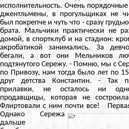
исполнительность. Очень порядочные
джентльмены, в прогульщиках не ч
был покрепче и чуть что - сразу грудью
брата. Мальчики практически не ра
домой, в спортклуб и на стадион: кр
акробатикой занимались. За девч
бегали, а вот они Мельников лю
подтянутого Сережу. - Помню, мы с Сер
по Привозу, нам тогда было лет по 15
друг детства Константин. - Так
прилавки, не осталось ни одн
продавщицы, которая не состроил
Флиртовали с ним почти все!
Первая
Однако Сережа
дальше