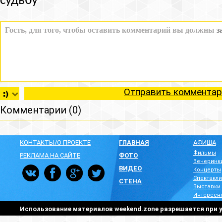
судьбу
Отправить комментар
Комментарии (0)
КОНТАКТЫ/О ПРОЕКТЕ
ГЛАВНАЯ
АФИША
Фильмы
РЕКЛАМА НА САЙТЕ
ФОТО
Вечеринк
ВИДЕО
Концерты
Спектакли
СТЕНА
Выставки
Интересн
Использование материалов weekend.zone разрешается при у