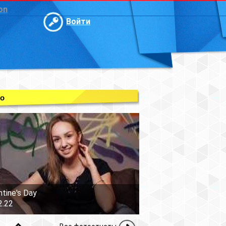
on
Войти
о
ntine's Day
2.22