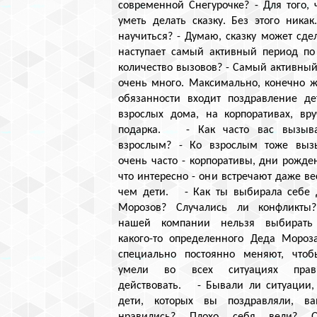
современной Снегурочке? - Для того,
уметь делать сказку. Без этого ник
научиться? - Думаю, сказку может сде
наступает самый активный период по
количество вызовов? - Самый активный 
очень много. Максимально, конечно ж
обязанности входит поздравление де
взрослых дома, на корпоративах, вр
подарка. - Как часто вас вызыв
взрослым? - Ко взрослым тоже выз
очень часто - корпоративы, дни рожде
что интересно - они встречают даже ве
чем дети. - Как ты выбирала себе 
Морозов? Случались ли конфликты
нашей компании нельзя выбирать
какого-то определенного Деда Мороз
специально постоянно меняют, что
умели во всех ситуациях прав
действовать. - Бывали ли ситуации,
дети, которых вы поздравляли, в