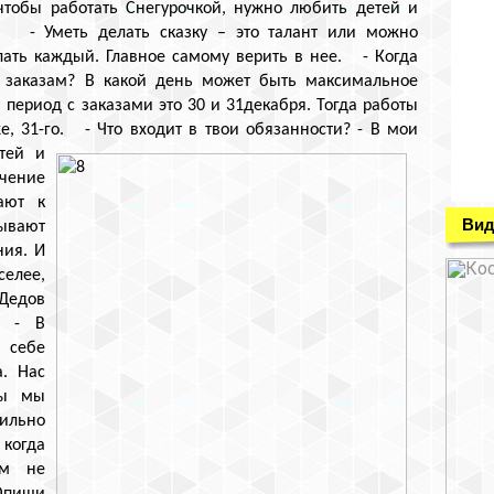
 чтобы работать Снегурочкой, нужно любить детей и
ак. - Уметь делать сказку – это талант или можно
лать каждый. Главное самому верить в нее. - Когда
 заказам? В какой день может быть максимальное
период с заказами это 30 и 31декабря. Тогда работы
е, 31-го.
- Что входит в твои обязанности? - В мои
тей и
учение
ают к
Вид
ывают
ния. И
селее,
Дедов
? - В
 себе
а. Нас
бы мы
ильно
 когда
ам не