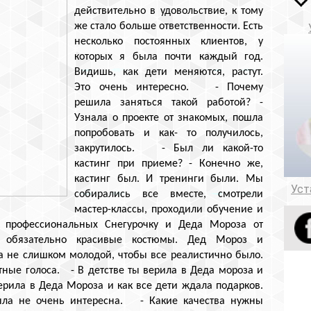
действительно в удовольствие, к тому
же стало больше ответственности. Есть
несколько постоянных клиентов, у
которых я была почти каждый год.
Видишь, как дети меняются, растут.
Это очень интересно. - Почему
решила заняться такой работой? -
Узнала о проекте от знакомых, пошла
попробовать и как- то получилось,
закрутилось. - Был ли какой-то
кастинг при приеме? - Конечно же,
кастинг был. И тренинги были. Мы
Уст
собирались все вместе, смотрели
мастер-классы, проходили обучение и
 профессиональных Снегурочку и Деда Мороза от
то обязательно красивые костюмы. Дед Мороз и
а не слишком молодой, чтобы все реалистично было.
тные голоса. - В детстве ты верила в Деда мороза и
ерила в Деда Мороза и как все дети ждала подарков.
была не очень интересна. - Какие качества нужны