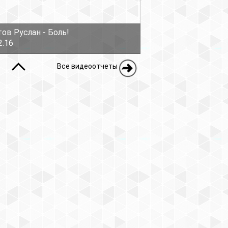
ов Руслан - Боль!
2.16
Все видеоотчеты