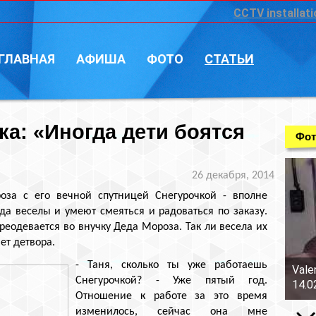
CCTV installati
ГЛАВНАЯ
АФИША
ФОТО
СТАТЬИ
ка: «Иногда дети боятся
Фот
26 декабря, 2014
оза с его вечной спутницей Снегурочкой - вполне
а веселы и умеют смеяться и радоваться по заказу.
еодевается во внучку Деда Мороза. Так ли весела их
ет детвора.
- Таня, сколько ты уже работаешь
Vale
Снегурочкой? - Уже пятый год.
14.0
Отношение к работе за это время
изменилось, сейчас она мне