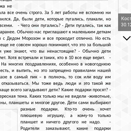
Опиши
ока не
ала все очень строго. За 5 лет работы не вспомню ни
Кост
ился. Да, были дети, которые пугались, плакали, но
30.1
семи. - Чего они пугались? - Дети пугались, так как
 заранее. Обычно нас приглашают к маленьким деткам
ы с Дедом Морозом и все проходит отлично. Но есть
е еще не совсем хорошо понимают, что это за большой
 уже знают, что вы ненастоящие? - Обычно дети
ет. Хотя встречали и таких, кто в 10 все еще верит. -
- На многих поздравлениях, особенно в новогоднюю
сесть, и выпить, но это запрещено правилами нашей
казе в самый пик – в полночь, то сок или воду им
е отказываться. Мы тоже ведь люди и это такой же
аще всего загадывают дети? Какие подарки просят? -
ересная тема. Каких только мы не видели -животные,
ины, планшеты и многое другое. Дети сами выбирают
разные подарки.
Кто-то очень хочет
плюшевую игрушку, а кому-то только
планшет и ничего другого не надо. -
Родители заказывают, какие подарки