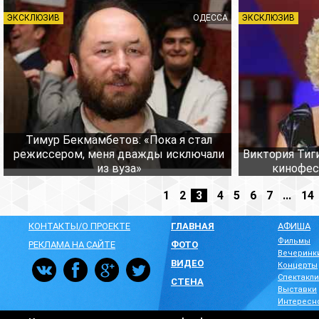
ЭКСКЛЮЗИВ
ОДЕССА
ЭКСКЛЮЗИВ
Тимур Бекмамбетов: «Пока я стал
режиссером, меня дважды исключали
Виктория Тиг
из вуза»
кинофес
1
2
3
4
5
6
7
...
14
КОНТАКТЫ/О ПРОЕКТЕ
ГЛАВНАЯ
АФИША
Фильмы
РЕКЛАМА НА САЙТЕ
ФОТО
Вечеринк
ВИДЕО
Концерты
Спектакли
СТЕНА
Выставки
Интересн