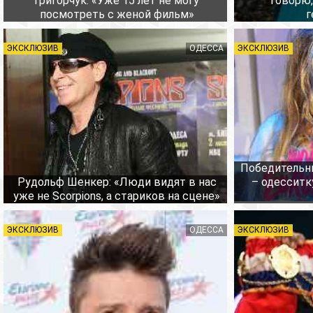
Григорчук: «Уже 15 лет не могу
говорю,
посмотреть с женой фильм»
г
ЭКСКЛЮЗИВ
ОДЕССА
ЭКСКЛЮЗИВ
Победительн
Рудольф Шенкер: «Люди видят в нас
– одесситк
уже не Scorpions, а стариков на сцене»
ЭКСКЛЮЗИВ
ОДЕССА
ЭКСКЛЮЗИВ