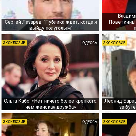
Владими
Сергей Лазарев: "Публика ждет, когда я
Поветкиным
выйду полуголым"
ЭКСКЛЮЗИВ
ОДЕССА
ЭКСКЛЮЗИВ
Ольга Кабо: «Нет ничего более крепкого,
Леонид Барац
чем женская дружба»
за бут
ЭКСКЛЮЗИВ
ОДЕССА
ЭКСКЛЮЗИВ