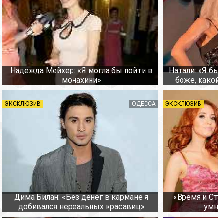
Надежда Мейхер: «Я могла бы пойти в
Натали: «Я б
монахини»
боже, како
ЭКСКЛЮЗИВ
ОДЕССА
ЭКСКЛЮЗИВ
Дима Билан: «Без денег в кармане я
«Время и Ст
добивался нереальных красавиц»
умн