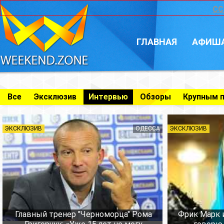
CC
ГЛАВНАЯ
АФИШ
Все
Эксклюзив
Интервью
Обзоры
Крупным 
ЭКСКЛЮЗИВ
ОДЕССА
ЭКСКЛЮЗИВ
Главный тренер "Черноморца" Рома
Фрик Марк 