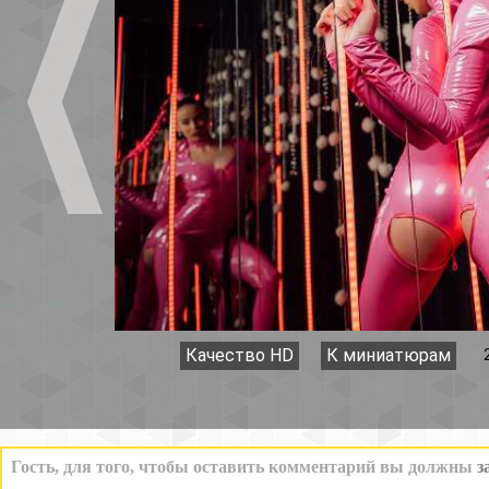
Качество HD
К миниатюрам