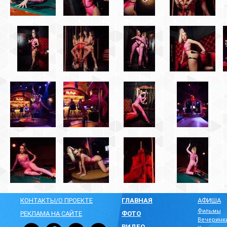
КОНТАКТЫ/О ПРОЕКТЕ
ГЛАВНАЯ
АФИША
Фильмы
РЕКЛАМА НА САЙТЕ
ФОТО
Вечеринк
ВИДЕО