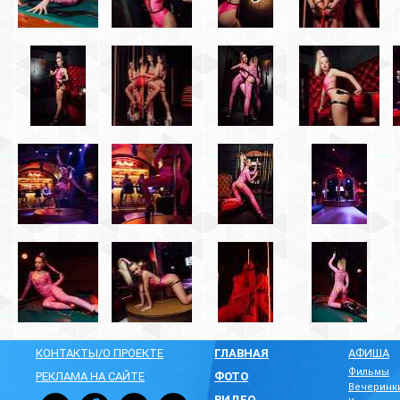
КОНТАКТЫ/О ПРОЕКТЕ
ГЛАВНАЯ
АФИША
Фильмы
РЕКЛАМА НА САЙТЕ
ФОТО
Вечеринк
ВИДЕО