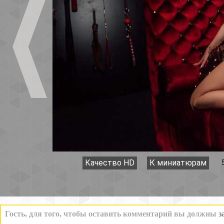
Качество HD
К миниатюрам