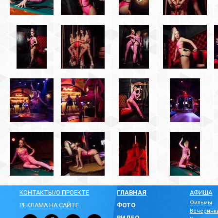
КОНТАКТЫ/О ПРОЕКТЕ
ГЛАВНАЯ
АФИША
Фильмы
РЕКЛАМА НА САЙТЕ
ФОТО
Вечеринк
ВИДЕО