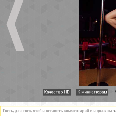
Качество HD
К миниатюрам