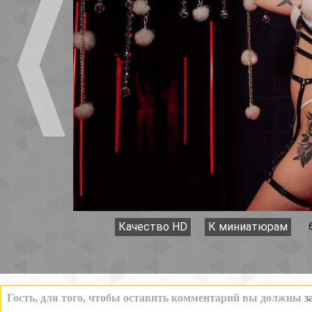
Качество HD
К миниатюрам