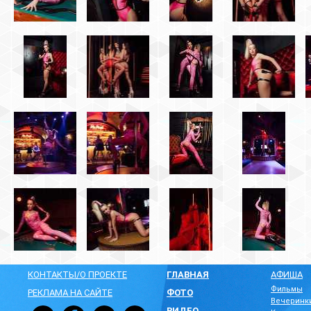
КОНТАКТЫ/О ПРОЕКТЕ
ГЛАВНАЯ
АФИША
Фильмы
РЕКЛАМА НА САЙТЕ
ФОТО
Вечеринк
ВИДЕО