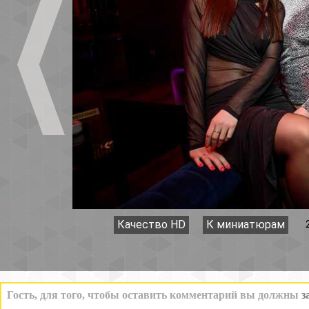
Качество HD
К миниатюрам