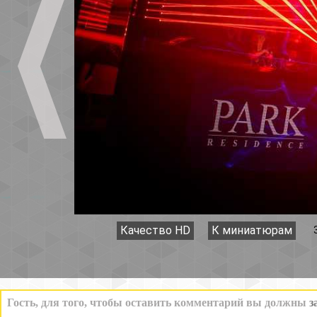
Качество HD
К миниатюрам