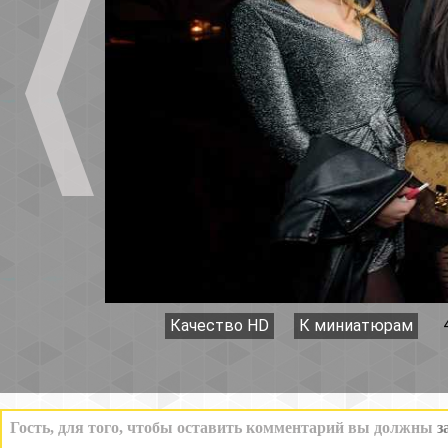
Качество HD
К миниатюрам