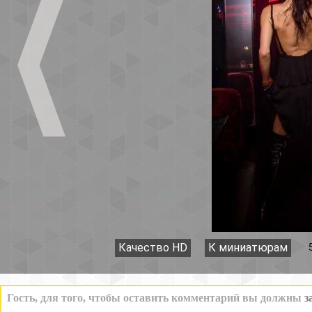
Качество HD
К миниатюрам