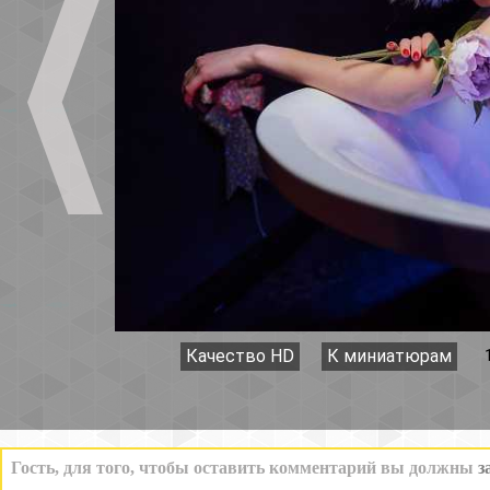
Качество HD
К миниатюрам