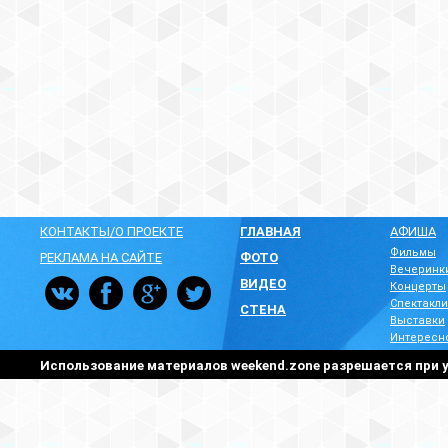
КОНТАКТЫ/О ПРОЕКТЕ
ГЛАВНАЯ
АФИША
Фильмы
РЕКЛАМА НА САЙТЕ
ФОТО
Вечеринк
ВИДЕО
Концерты
Спектакли
СТЕНА
Выставки
Интересн
Использование материалов weekend.zone разрешается при у