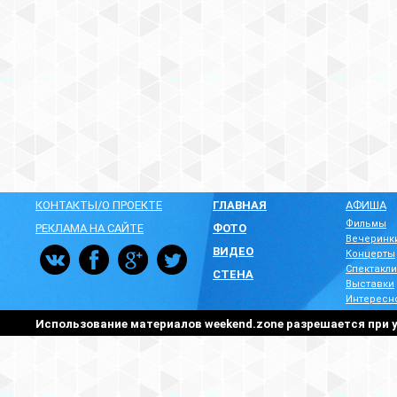
КОНТАКТЫ/О ПРОЕКТЕ
ГЛАВНАЯ
АФИША
Фильмы
РЕКЛАМА НА САЙТЕ
ФОТО
Вечеринк
ВИДЕО
Концерты
Спектакли
СТЕНА
Выставки
Интересн
Использование материалов weekend.zone разрешается при у