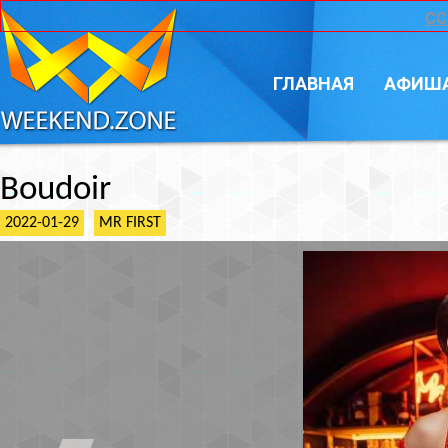
CC
ГЛАВНАЯ
АФИШ
Boudoir
2022-01-29
MR FIRST