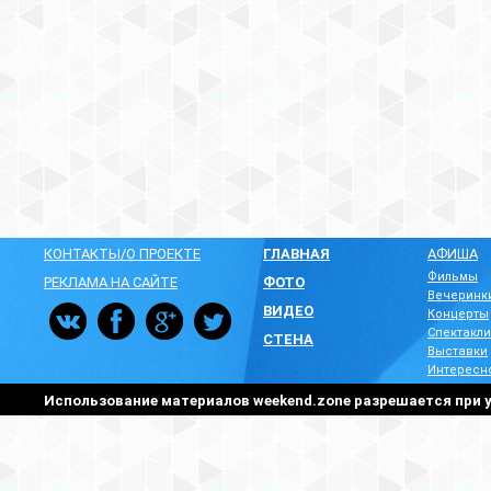
КОНТАКТЫ/О ПРОЕКТЕ
ГЛАВНАЯ
АФИША
Фильмы
РЕКЛАМА НА САЙТЕ
ФОТО
Вечеринк
ВИДЕО
Концерты
Спектакли
СТЕНА
Выставки
Интересн
Использование материалов weekend.zone разрешается при у