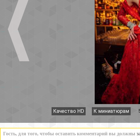
Качество HD
К миниатюрам