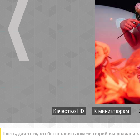
Качество HD
К миниатюрам