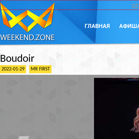
CC
ГЛАВНАЯ
АФИШ
Boudoir
2022-01-29
MR FIRST