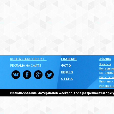
КОНТАКТЫ/О ПРОЕКТЕ
ГЛАВНАЯ
АФИША
Фильмы
РЕКЛАМА НА САЙТЕ
ФОТО
Вечеринк
ВИДЕО
Концерты
Спектакли
СТЕНА
Выставки
Интересн
Использование материалов weekend.zone разрешается при у