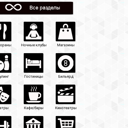
Магазины
Бильярд
Кинотеатры