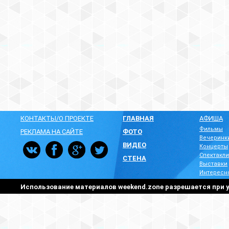
КОНТАКТЫ/О ПРОЕКТЕ
ГЛАВНАЯ
АФИША
Фильмы
РЕКЛАМА НА САЙТЕ
ФОТО
Вечеринк
ВИДЕО
Концерты
Спектакли
СТЕНА
Выставки
Интересн
Использование материалов weekend.zone разрешается при у