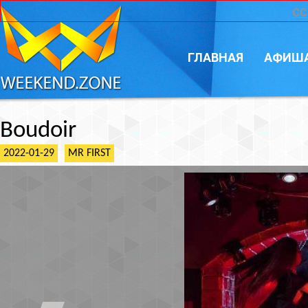
CC
ГЛАВНАЯ
АФИШ
Boudoir
2022-01-29
MR FIRST