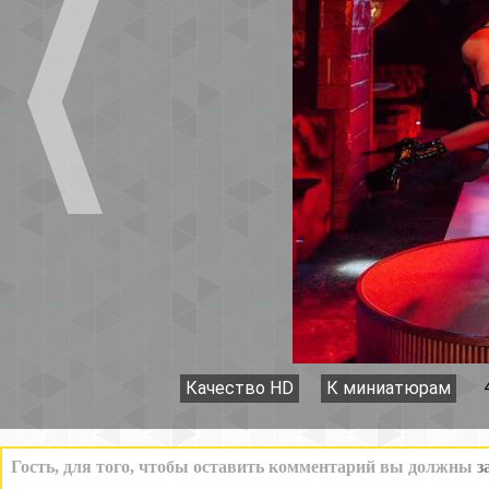
Качество HD
К миниатюрам