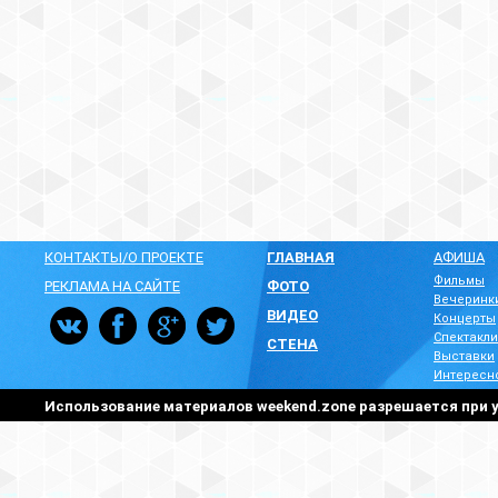
КОНТАКТЫ/О ПРОЕКТЕ
ГЛАВНАЯ
АФИША
Фильмы
РЕКЛАМА НА САЙТЕ
ФОТО
Вечеринк
ВИДЕО
Концерты
Спектакли
СТЕНА
Выставки
Интересн
Использование материалов weekend.zone разрешается при у