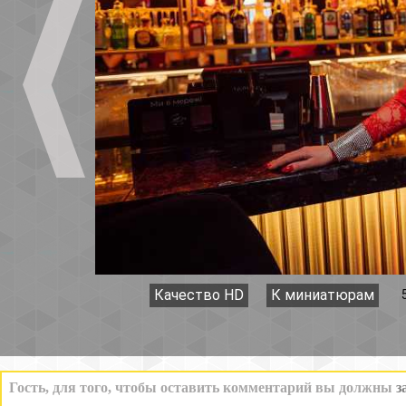
Качество HD
К миниатюрам