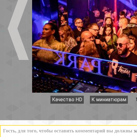
Качество HD
К миниатюрам