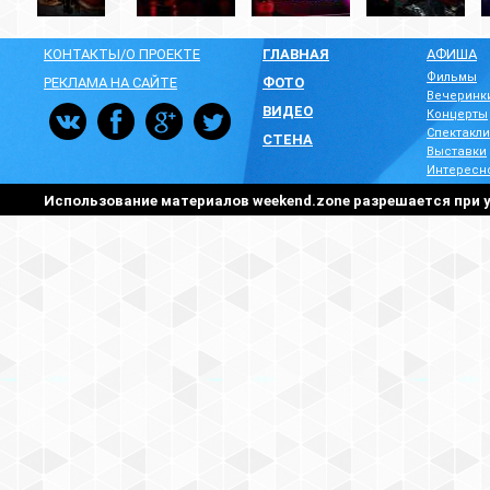
КОНТАКТЫ/О ПРОЕКТЕ
ГЛАВНАЯ
АФИША
Фильмы
РЕКЛАМА НА САЙТЕ
ФОТО
Вечеринк
ВИДЕО
Концерты
Спектакли
СТЕНА
Выставки
Интересн
Использование материалов weekend.zone разрешается при у