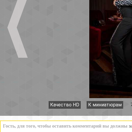
Качество HD
К миниатюрам