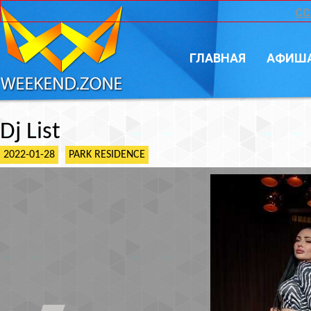
CC
ГЛАВНАЯ
АФИШ
Dj List
2022-01-28
PARK RESIDENCE