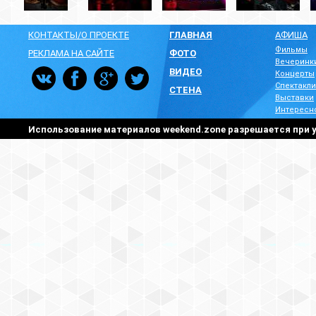
КОНТАКТЫ/О ПРОЕКТЕ
ГЛАВНАЯ
АФИША
Фильмы
РЕКЛАМА НА САЙТЕ
ФОТО
Вечеринк
ВИДЕО
Концерты
Спектакли
СТЕНА
Выставки
Интересн
Использование материалов weekend.zone разрешается при у