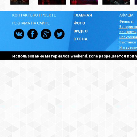
КОНТАКТЫ/О ПРОЕКТЕ
ГЛАВНАЯ
АФИША
Фильмы
РЕКЛАМА НА САЙТЕ
ФОТО
Вечеринк
ВИДЕО
Концерты
Спектакли
СТЕНА
Выставки
Интересн
Использование материалов weekend.zone разрешается при у