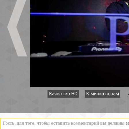
Качество HD
К миниатюрам