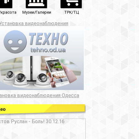
ТРК/ТЦ
юдения
ния Одесса