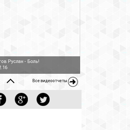
еоотчеты