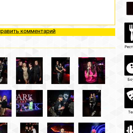
ий
Рестораны
Ночные клубы
Боулинг
Гостиницы
Театры
Кафе/бары