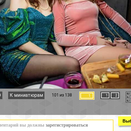
1
2
3
4
101 из 138
1
2
1
5
6
7
8
9
10
11
12
Выбор раздела