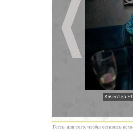
Качество HD
К миниатюрам