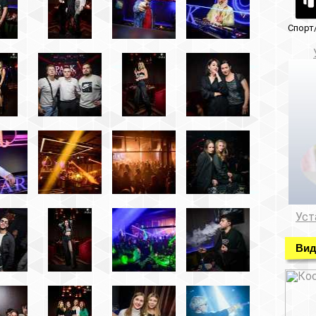
Спорт/красота
Музеи/Галереи
Установка видеонабл
Установка видеонаблюде
Видео