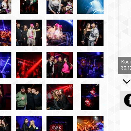
Костов Руслан - Боль!
30.12.16
Все вид