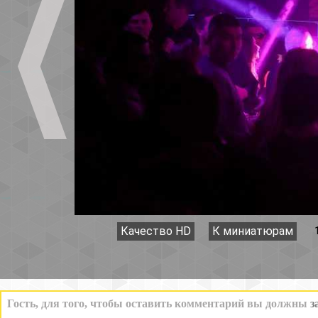
Качество HD
К миниатюрам