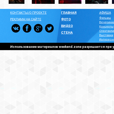
КОНТАКТЫ/О ПРОЕКТЕ
ГЛАВНАЯ
АФИША
Фильмы
РЕКЛАМА НА САЙТЕ
ФОТО
Вечеринк
ВИДЕО
Концерты
Спектакли
СТЕНА
Выставки
Интересн
Использование материалов weekend.zone разрешается при у