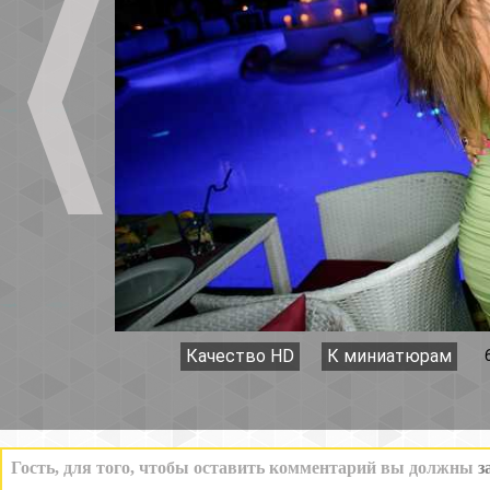
Качество HD
К миниатюрам