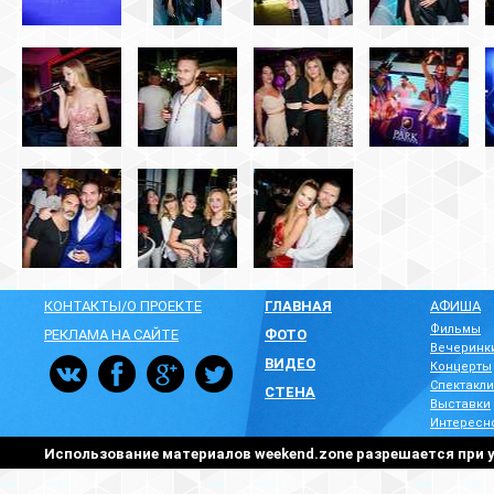
КОНТАКТЫ/О ПРОЕКТЕ
ГЛАВНАЯ
АФИША
Фильмы
РЕКЛАМА НА САЙТЕ
ФОТО
Вечеринк
ВИДЕО
Концерты
Спектакли
СТЕНА
Выставки
Интересн
Использование материалов weekend.zone разрешается при у