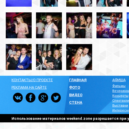
КОНТАКТЫ/О ПРОЕКТЕ
ГЛАВНАЯ
АФИША
Фильмы
РЕКЛАМА НА САЙТЕ
ФОТО
Вечеринк
ВИДЕО
Концерты
Спектакли
СТЕНА
Выставки
Интересн
Использование материалов weekend.zone разрешается при у