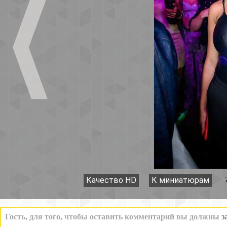
Качество HD
К миниатюрам