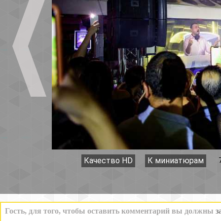
Качество HD
К миниатюрам