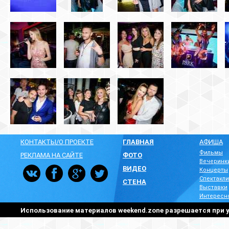
КОНТАКТЫ/О ПРОЕКТЕ
ГЛАВНАЯ
АФИША
Фильмы
РЕКЛАМА НА САЙТЕ
ФОТО
Вечеринк
ВИДЕО
Концерты
Спектакли
СТЕНА
Выставки
Интересн
Использование материалов weekend.zone разрешается при у