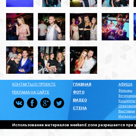
КОНТАКТЫ/О ПРОЕКТЕ
ГЛАВНАЯ
АФИША
Фильмы
РЕКЛАМА НА САЙТЕ
ФОТО
Вечеринк
ВИДЕО
Концерты
Спектакли
СТЕНА
Выставки
Интересн
Использование материалов weekend.zone разрешается при у