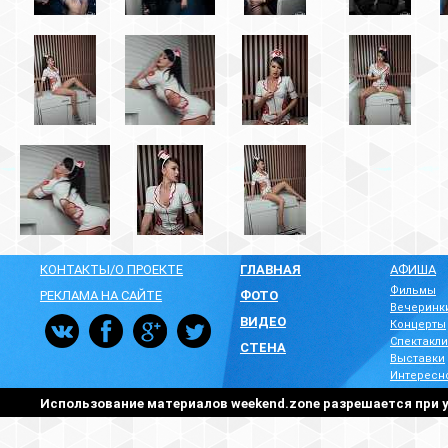
КОНТАКТЫ/О ПРОЕКТЕ
ГЛАВНАЯ
АФИША
Фильмы
РЕКЛАМА НА САЙТЕ
ФОТО
Вечеринк
ВИДЕО
Концерты
Спектакли
СТЕНА
Выставки
Интересн
Использование материалов weekend.zone разрешается при у