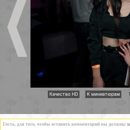
Качество HD
К миниатюрам