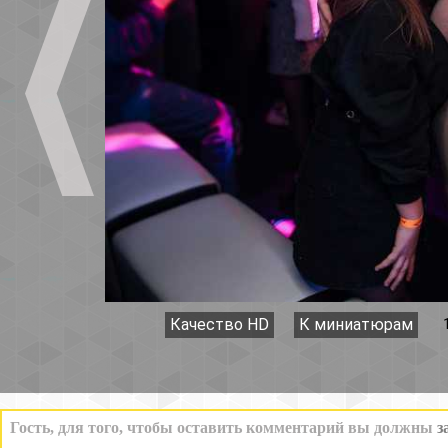
Качество HD
К миниатюрам