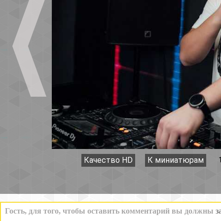
Качество HD
К миниатюрам