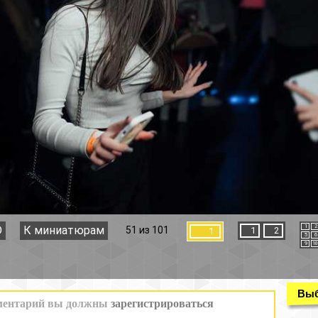
1
2
3
4
51 из 101
1
2
1
5
6
7
8
9
10
11
12
Выбор раздела