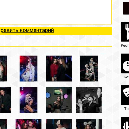
ий
Рестораны
Ночные клубы
Боулинг
Гостиницы
Театры
Кафе/бары