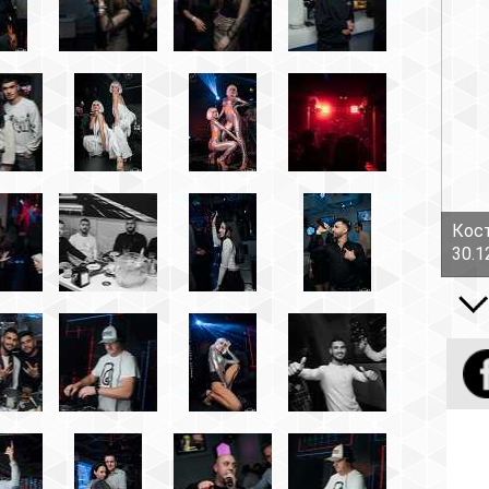
Костов Руслан - Боль!
30.12.16
Все вид