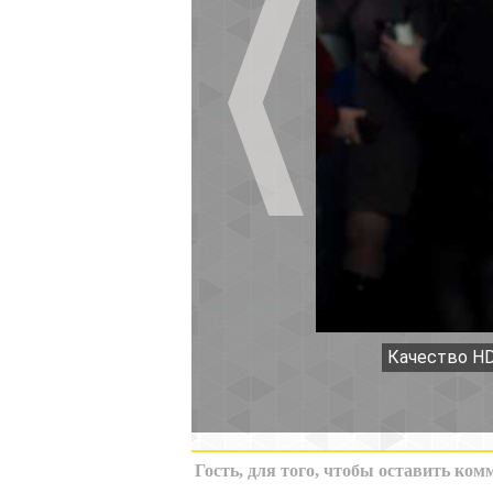
Качество HD
К миниатюрам