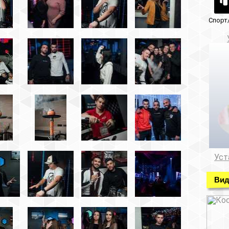
Спорт/красота
Музеи/Галереи
Установка видеонабл
Установка видеонаблюде
Видео