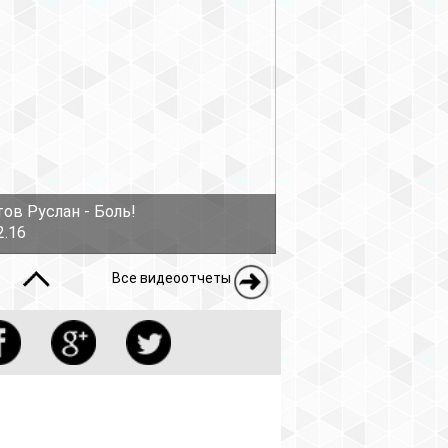
еоотчеты