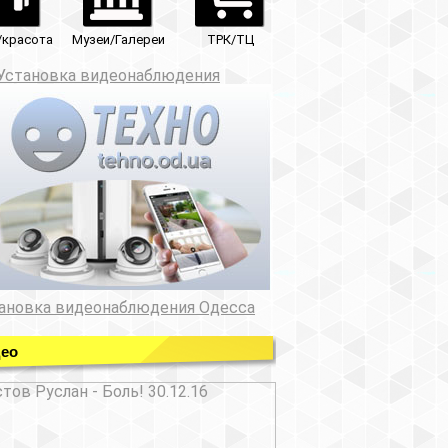
ТРК/ТЦ
юдения
ния Одесса