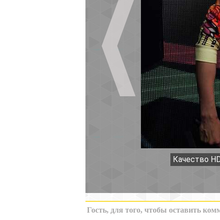
Качество HD
К миниатюрам