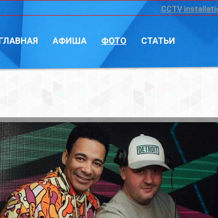
CCTV installation
Войт
А
ФОТО
СТАТЬИ
Фотограф: Влад