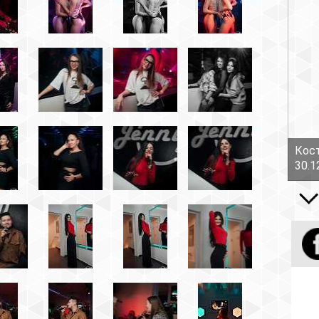
Костов Руслан - Боль!
30.12.16
Все вид