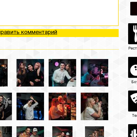
ий
Рестораны
Ночные клубы
Боулинг
Гостиницы
Театры
Кафе/бары