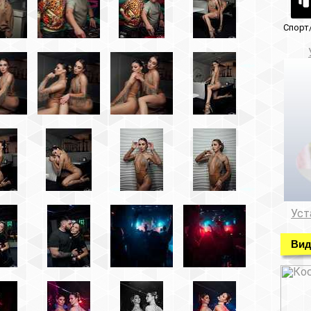
Спорт/красота
Музеи/Галереи
Установка видеонабл
Установка видеонаблюде
Видео