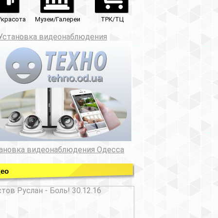
ТРК/ТЦ
юдения
ния Одесса