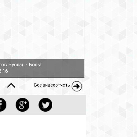
еоотчеты