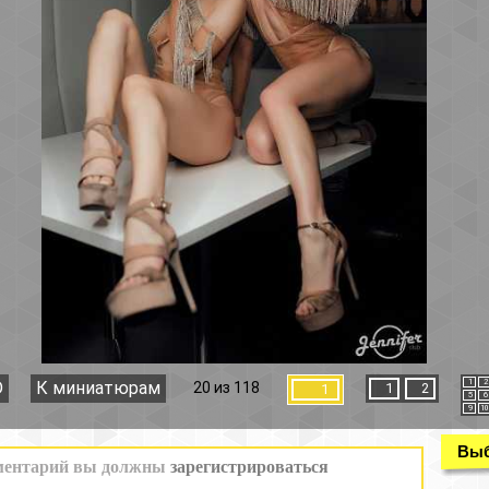
1
2
3
4
20 из 118
1
2
1
5
6
7
8
9
10
11
12
Выбор раздела