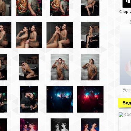
Спорт/красота
Музеи/Галереи
Установка видеонабл
Установка видеонаблюде
Видео