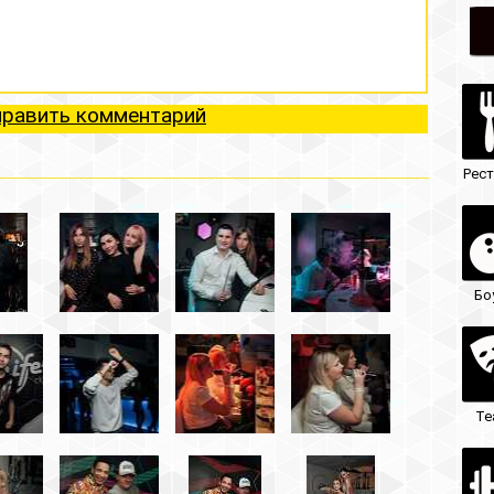
ий
Рестораны
Ночные клубы
Боулинг
Гостиницы
Театры
Кафе/бары