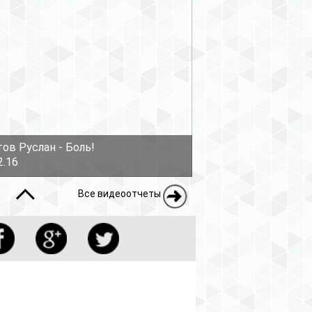
еоотчеты