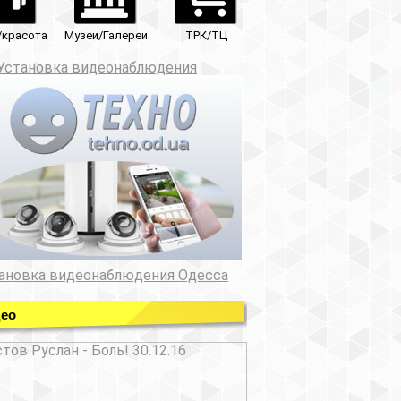
ТРК/ТЦ
юдения
ния Одесса