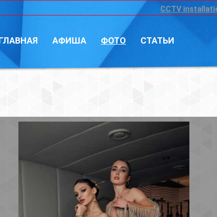
CCTV installation
Войт
А
ФОТО
СТАТЬИ
Фотограф: Влад