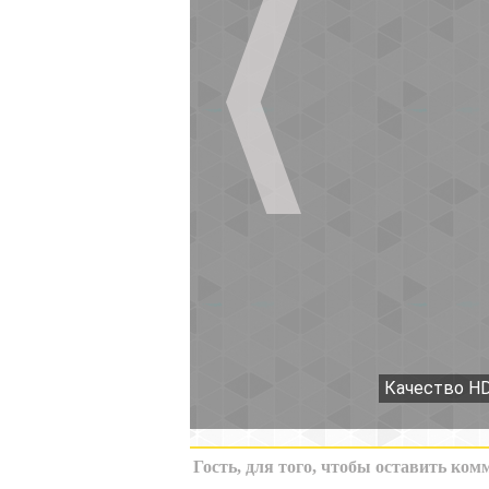
Качество HD
К миниатюрам