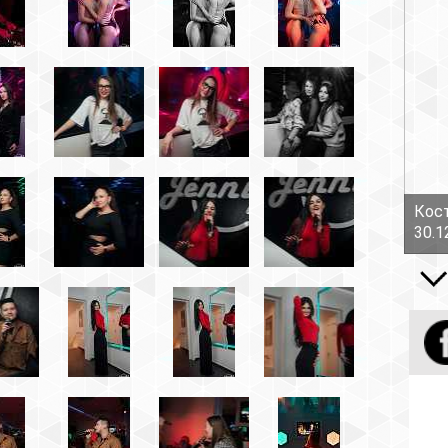
Костов Руслан - Боль!
30.12.16
Все вид