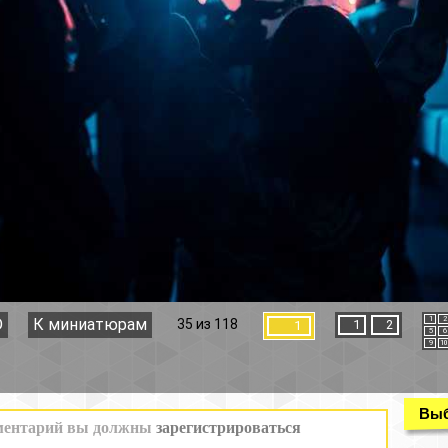
1
2
3
4
35 из 118
1
2
1
5
6
7
8
9
10
11
12
Выбор раздела