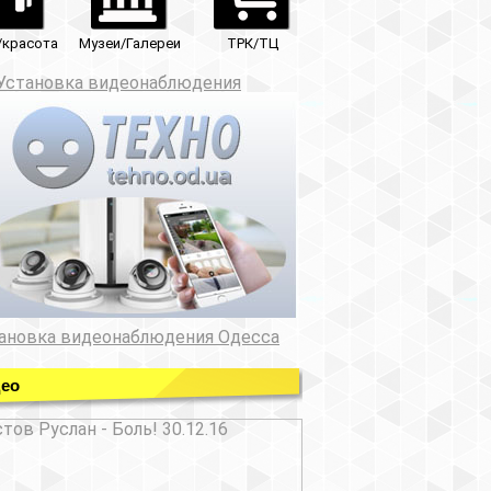
ТРК/ТЦ
юдения
ния Одесса