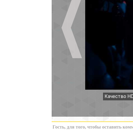
Качество HD
К миниатюрам