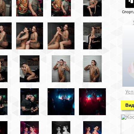
Спорт/красота
Музеи/Галереи
Установка видеонабл
Установка видеонаблюде
Видео