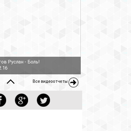
еоотчеты