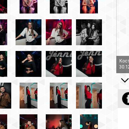
Костов Руслан - Боль!
30.12.16
Все вид