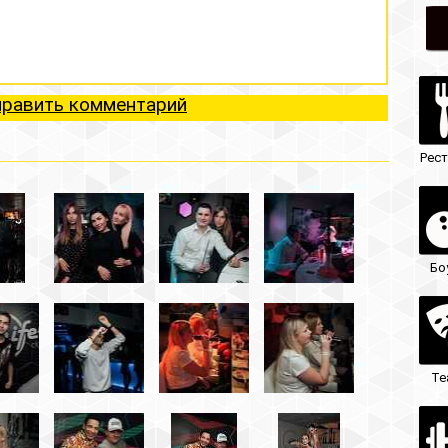
ий
Рестораны
Ночные клубы
Боулинг
Гостиницы
Театры
Кафе/бары