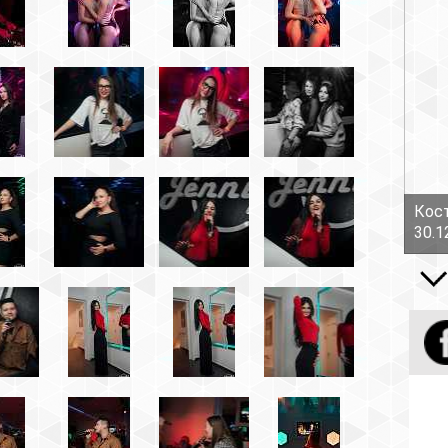
Костов Руслан - Боль!
30.12.16
Все вид