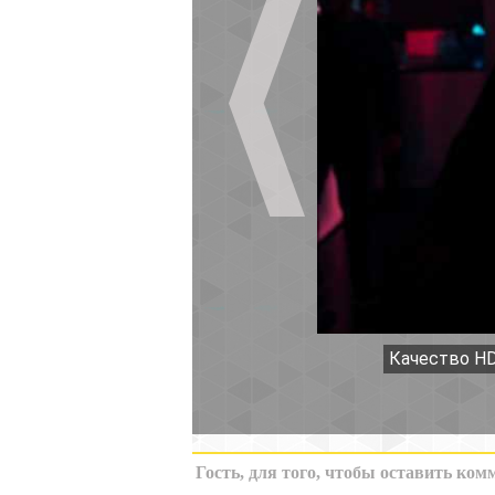
Качество HD
К миниатюрам