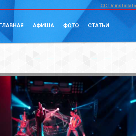
CCTV installation
Войт
А
ФОТО
СТАТЬИ
Фотограф: Влад