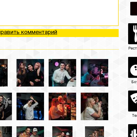
ий
Рестораны
Ночные клубы
Боулинг
Гостиницы
Театры
Кафе/бары