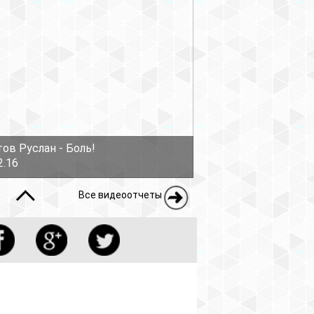
еоотчеты