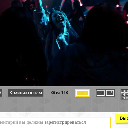
1
2
3
4
38 из 118
1
2
1
5
6
7
8
9
10
11
12
Выбор раздела