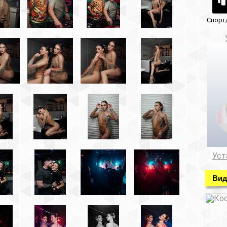
Спорт/красота
Музеи/Галереи
Установка видеонабл
Установка видеонаблюде
Видео