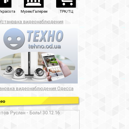
ТРК/ТЦ
юдения
ния Одесса