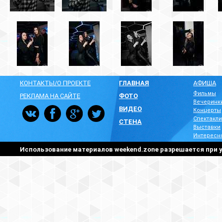
КОНТАКТЫ/О ПРОЕКТЕ
ГЛАВНАЯ
АФИША
Фильмы
РЕКЛАМА НА САЙТЕ
ФОТО
Вечеринк
ВИДЕО
Концерты
Спектакли
СТЕНА
Выставки
Интересн
Использование материалов weekend.zone разрешается при у