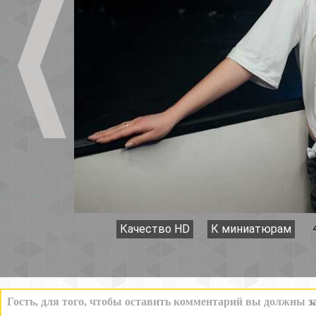
Качество HD
К миниатюрам