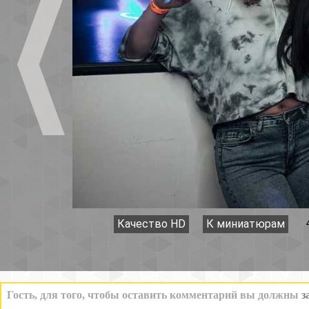
Качество HD
К миниатюрам