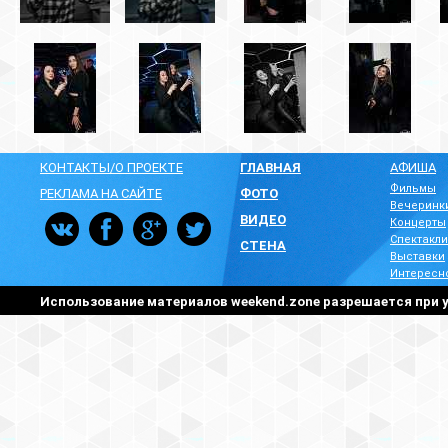
КОНТАКТЫ/О ПРОЕКТЕ
ГЛАВНАЯ
АФИША
Фильмы
РЕКЛАМА НА САЙТЕ
ФОТО
Вечеринк
ВИДЕО
Концерты
Спектакли
СТЕНА
Выставки
Интересн
Использование материалов weekend.zone разрешается при у