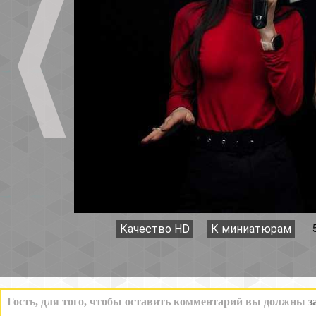
Качество HD
К миниатюрам