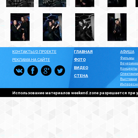
КОНТАКТЫ/О ПРОЕКТЕ
ГЛАВНАЯ
АФИША
Фильмы
РЕКЛАМА НА САЙТЕ
ФОТО
Вечеринк
ВИДЕО
Концерты
Спектакли
СТЕНА
Выставки
Интересн
Использование материалов weekend.zone разрешается при у