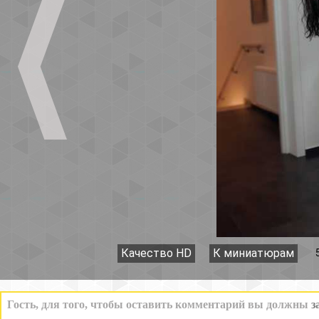
Качество HD
К миниатюрам