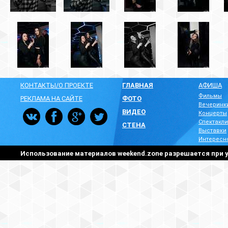
КОНТАКТЫ/О ПРОЕКТЕ
ГЛАВНАЯ
АФИША
Фильмы
РЕКЛАМА НА САЙТЕ
ФОТО
Вечеринк
ВИДЕО
Концерты
Спектакли
СТЕНА
Выставки
Интересн
Использование материалов weekend.zone разрешается при у