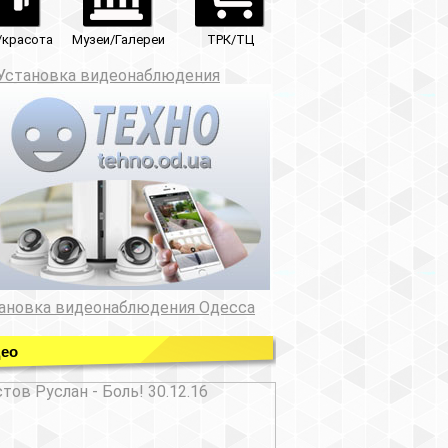
ТРК/ТЦ
юдения
ния Одесса