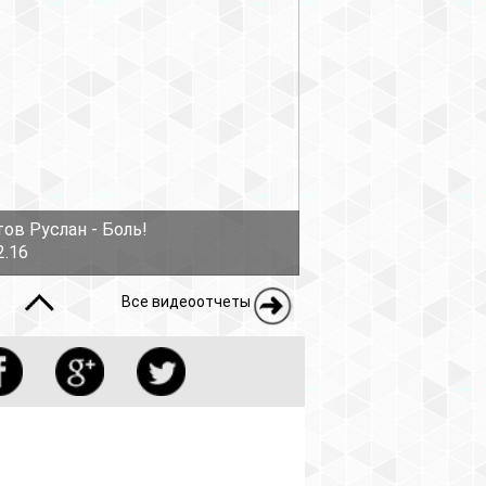
еоотчеты