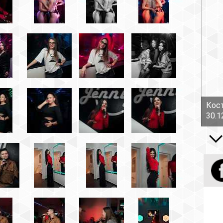
Костов Руслан - Боль!
30.12.16
Все вид