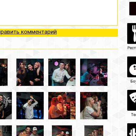
ий
Рестораны
Ночные клубы
Боулинг
Гостиницы
Театры
Кафе/бары