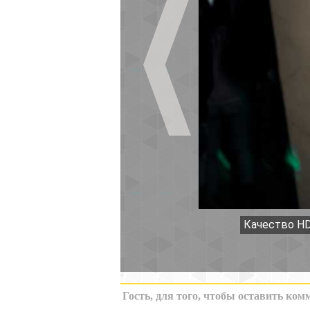
Качество HD
К миниатюрам