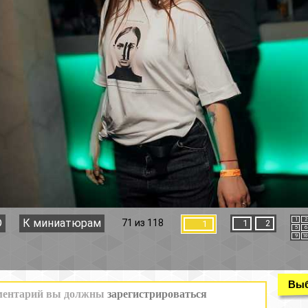
1
2
3
4
71 из 118
1
2
1
5
6
7
8
9
10
11
12
Выбор раздела