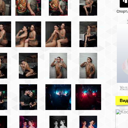
Спорт/красота
Музеи/Галереи
Установка видеонабл
Установка видеонаблюде
Видео