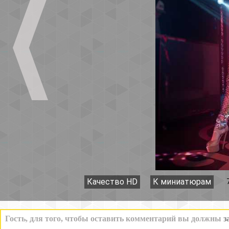
Качество HD
К миниатюрам