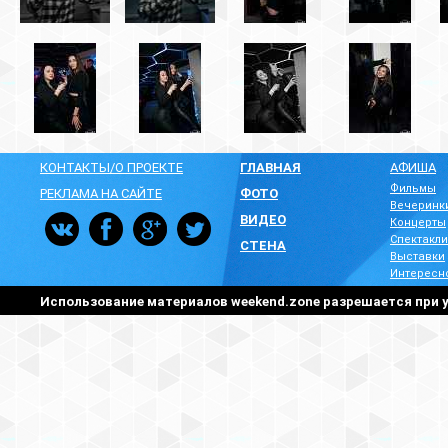
КОНТАКТЫ/О ПРОЕКТЕ
ГЛАВНАЯ
АФИША
Фильмы
РЕКЛАМА НА САЙТЕ
ФОТО
Вечеринк
ВИДЕО
Концерты
Спектакли
СТЕНА
Выставки
Интересн
Использование материалов weekend.zone разрешается при у