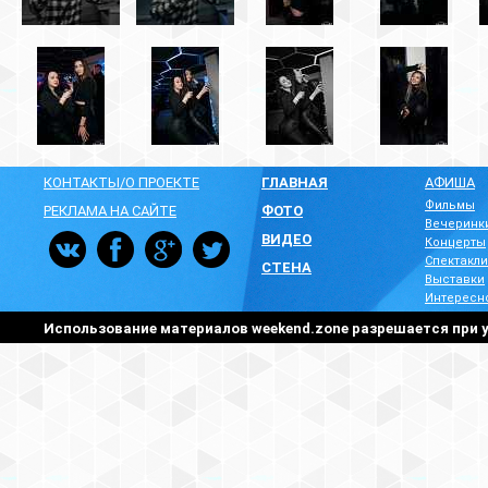
КОНТАКТЫ/О ПРОЕКТЕ
ГЛАВНАЯ
АФИША
Фильмы
РЕКЛАМА НА САЙТЕ
ФОТО
Вечеринк
ВИДЕО
Концерты
Спектакли
СТЕНА
Выставки
Интересн
Использование материалов weekend.zone разрешается при у