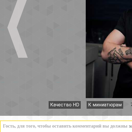
Качество HD
К миниатюрам