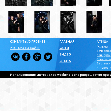
КОНТАКТЫ/О ПРОЕКТЕ
ГЛАВНАЯ
АФИША
Фильмы
РЕКЛАМА НА САЙТЕ
ФОТО
Вечеринк
ВИДЕО
Концерты
Спектакли
СТЕНА
Выставки
Интересн
Использование материалов weekend.zone разрешается при у