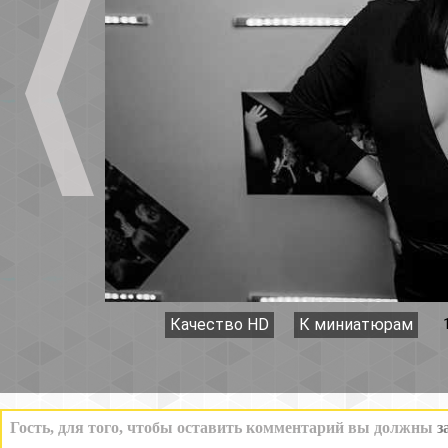
Качество HD
К миниатюрам