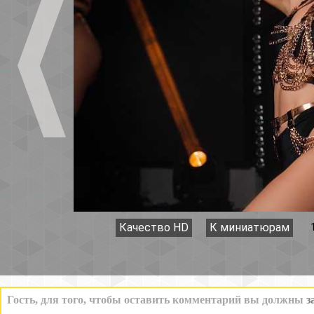
Качество HD
К миниатюрам