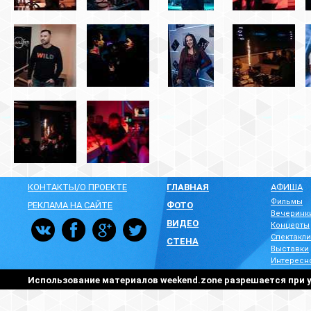
КОНТАКТЫ/О ПРОЕКТЕ
ГЛАВНАЯ
АФИША
Фильмы
РЕКЛАМА НА САЙТЕ
ФОТО
Вечеринк
ВИДЕО
Концерты
Спектакли
СТЕНА
Выставки
Интересн
Использование материалов weekend.zone разрешается при у