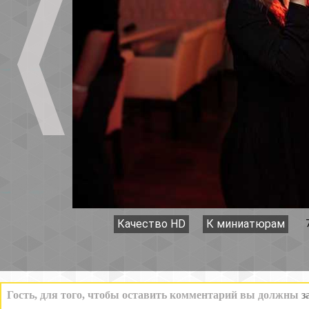
Качество HD
К миниатюрам