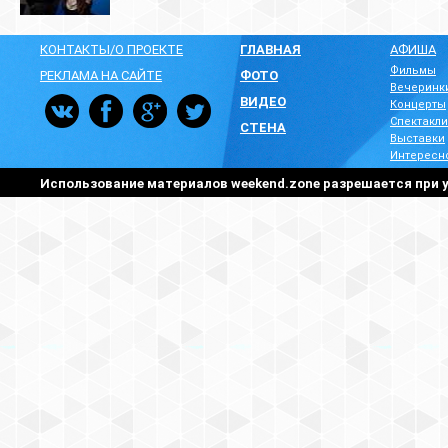
КОНТАКТЫ/О ПРОЕКТЕ
ГЛАВНАЯ
АФИША
Фильмы
РЕКЛАМА НА САЙТЕ
ФОТО
Вечеринк
ВИДЕО
Концерты
Спектакли
СТЕНА
Выставки
Интересн
Использование материалов weekend.zone разрешается при у