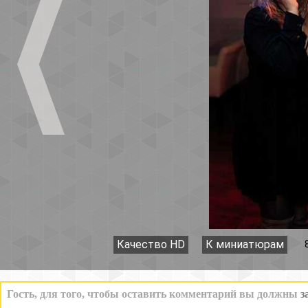
Качество HD
К миниатюрам