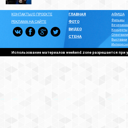
КОНТАКТЫ/О ПРОЕКТЕ
ГЛАВНАЯ
АФИША
Фильмы
РЕКЛАМА НА САЙТЕ
ФОТО
Вечеринк
ВИДЕО
Концерты
Спектакли
СТЕНА
Выставки
Интересн
Использование материалов weekend.zone разрешается при у