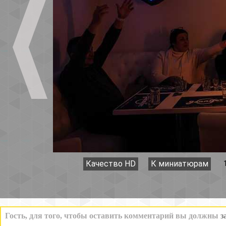
Качество HD
К миниатюрам