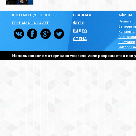
КОНТАКТЫ/О ПРОЕКТЕ
ГЛАВНАЯ
АФИША
Фильмы
РЕКЛАМА НА САЙТЕ
ФОТО
Вечеринк
ВИДЕО
Концерты
Спектакли
СТЕНА
Выставки
Интересн
Использование материалов weekend.zone разрешается при у