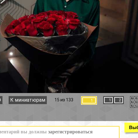
1
2
3
4
15 из 133
1
2
1
5
6
7
8
9
10
11
12
Выбор раздела