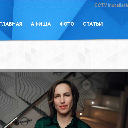
CCTV installation
Войт
А
ФОТО
СТАТЬИ
Фотограф: Влад