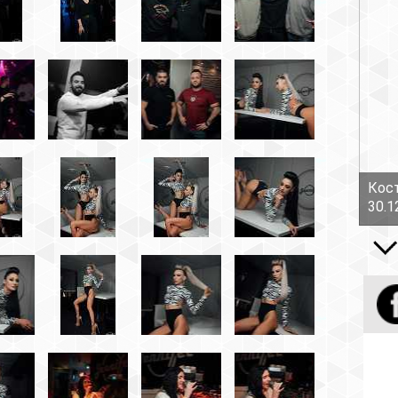
Костов Руслан - Боль!
30.12.16
Все вид