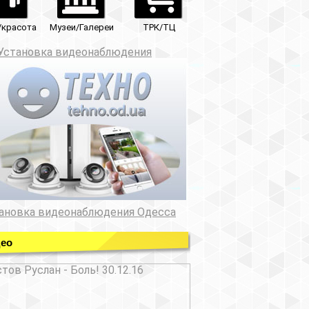
ТРК/ТЦ
юдения
ния Одесса