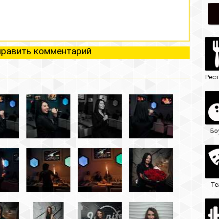
ий
Рестораны
Ночные клубы
Боулинг
Гостиницы
Театры
Кафе/бары