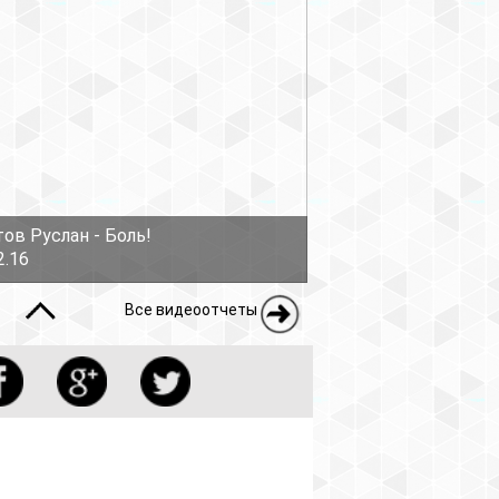
еоотчеты