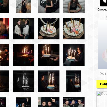
Спорт/красота
Музеи/Галереи
Установка видеонабл
Установка видеонаблюде
Видео