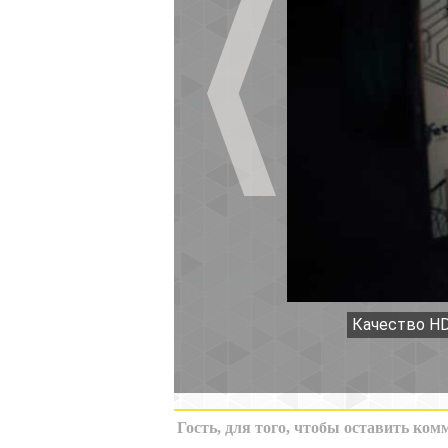
Качество HD
К миниатюрам